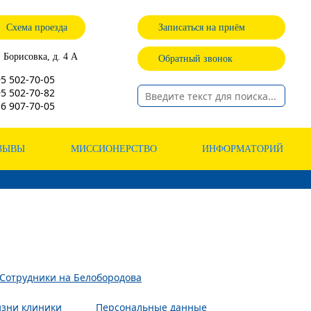
Схема проезда
Записаться на приём
. Борисовка, д. 4 А
Обратный звонок
95
502-70-05
95
502-70-82
16
907-70-05
ЗЫВЫ
МИССИОНЕРСТВО
ИНФОРМАТОРИЙ
Сотрудники на Белобородова
изни клиники
Персональные данные