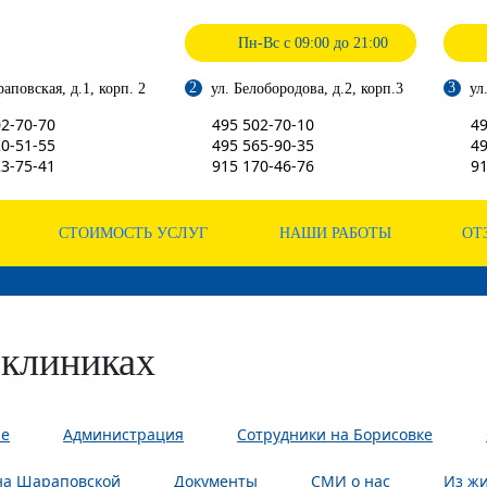
Пн-Вс с 09:00 до 21:00
2
3
аповская, д.1, корп. 2
ул. Белобородова, д.2, корп.3
ул
2-70-70
495
502-70-10
4
0-51-55
495
565-90-35
4
3-75-41
915
170-46-76
9
СТОИМОСТЬ УСЛУГ
НАШИ РАБОТЫ
ОТ
 клиниках
ие
Администрация
Сотрудники на Борисовке
на Шараповской
Документы
СМИ о нас
Из ж