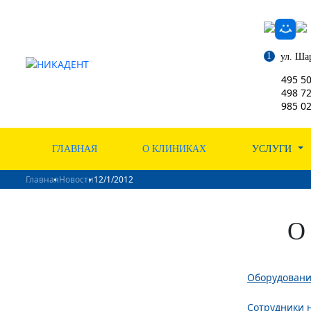
1
ул. Шар
495
50
498
72
985
02
ГЛАВНАЯ
О КЛИНИКАХ
УСЛУГИ
Главная
Новости
12/1/2012
О
Письмо
директору
Оборудован
Сотрудники 