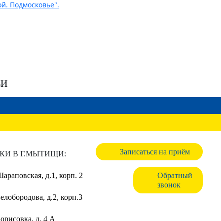
ьи
Записаться на приём
КИ В Г.МЫТИЩИ:
Шараповская, д.1, корп. 2
Обратный
звонок
Белобородова, д.2, корп.3
Борисовка, д. 4 А