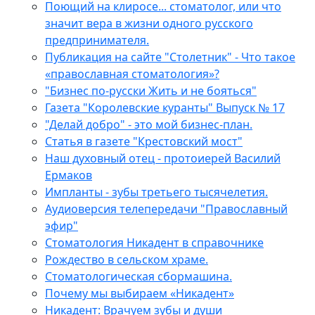
Поющий на клиросе... стоматолог, или что
значит вера в жизни одного русского
предпринимателя.
Публикация на сайте "Столетник" - Что такое
«православная стоматология»?
"Бизнес по-русски Жить и не бояться"
Газета "Королевские куранты" Выпуск № 17
"Делай добро" - это мой бизнес-план.
Статья в газете "Крестовский мост"
Наш духовный отец - протоиерей Василий
Ермаков
Импланты - зубы третьего тысячелетия.
Аудиоверсия телепередачи "Православный
эфир"
Стоматология Никадент в справочнике
Рождество в сельском храме.
Стоматологическая сбормашина.
Почему мы выбираем «Никадент»
Никадент: Врачуем зубы и души