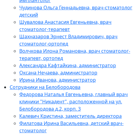
имплантолог
Чудинова Ольга Геннадьевна, врач-стоматолог
детский
Шувалова Анастасия Евгеньевна, врач
стоматолог-терапевт
Шахназаров Эрнест Владимирович, врач
стоматолог-ортопед
Волчкова Илона Романовна, врач стоматолог-
терапевт, ортопед
Александра Кафтайкина, администратор
Оксана Нечаева, администратор
Ирина Иванова, администратор
Сотрудники на Белобородова
Федорова Наталья Евгеньевна, главный врач
клиники "Никадент", расположенной на ул.
Белобородова д.2, корп. 3
Калевич Кристина, заместитель директора
Филатова Ирина Васильевна, детский врач-
стоматолог