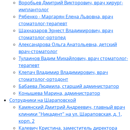
Воробьев Дмитрий Викторович, врач хирург-
имплантолог
Рябенко - Маргарян Елена Львовна, врач
стоматолог-терапевт
Шахназаров Эрнест Владимирович, врач
стоматолог-ортопед
Александрова Ольга Анатольевна, детский
врач-стоматолог
Тулаинов Вадим Михайлович, врач стоматолог-
терапевт
Клепач Владимир Владимирович, врач
стоматолог-ортодонт
Бабаева Людмила, старший администратор
Конышева Марина, администратор
Сотрудники на Шараповской
Камянский Дмитрий Андреевич, главный врач
клиники "Никадент" на ул. Шараповская, д. 1,
корп. 2
Калевич Кристина, заместитель директора