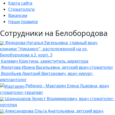
Карта сайта
Стоматологи
Вакансии
Наши правила
Сотрудники на Белобородова
Федорова Наталья Евгеньевна, главный врач
клиники "Никадент", расположенной на ул.
Белобородова д.2, корп. 3
Калевич Кристина, заместитель директора
Филатова Ирина Васильевна, детский врач-стоматолог
Воробьев Дмитрий Викторович, врач хирург-
имплантолог
Рябенко - Маргарян Елена Львовна, врач
стоматолог-терапевт
Шахназаров Эрнест Владимирович, врач стоматолог-
ортопед
Александрова Ольга Анатольевна, детский врач-