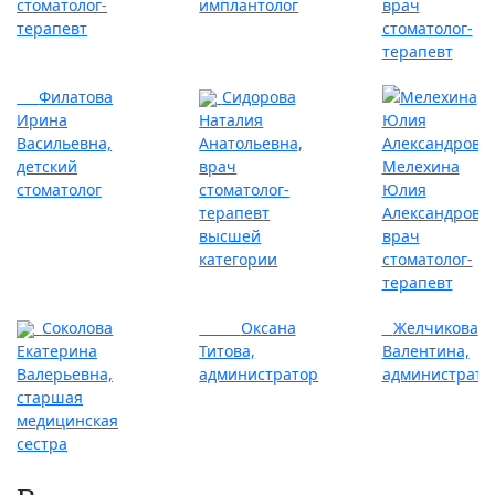
стоматолог-
имплантолог
врач
терапевт
стоматолог-
терапевт
Филатова
Сидорова
Ирина
Наталия
Васильевна,
Анатольевна,
детский
врач
Мелехина
стоматолог
стоматолог-
Юлия
терапевт
Александровна
высшей
врач
категории
стоматолог-
терапевт
Соколова
Оксана
Желчикова
Екатерина
Титова,
Валентина,
Валерьевна,
администратор
администрато
старшая
медицинская
сестра