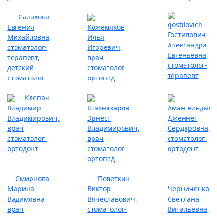
Салахова
Евгения
Кожемяков
Гостилович
Михайловна,
Илья
Александра
стоматолог-
Игоревич,
Евгеньевна,
терапевт,
врач
стоматолог-
детский
стоматолог-
терапевт
стоматолог
ортопед
Клепач
Владимир
Шахназаров
Амангельдыев
Владимирович,
Эрнест
Дженнет
врач
Владимирович,
Сердаровна,
стоматолог-
врач
стоматолог-
ортодонт
стоматолог-
ортодонт
ортопед
Смирнова
Поветкин
Марина
Виктор
Черниченко
Вадимовна
Вячеславович,
Светлана
врач
стоматолог-
Витальевна,