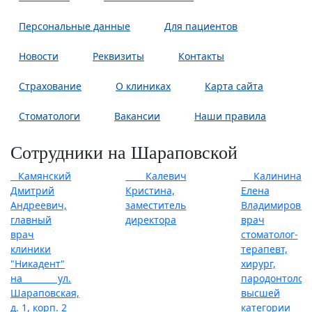
Персональные данные
Для пациентов
Новости
Реквизиты
Контакты
Страхование
О клиниках
Карта сайта
Стоматологи
Вакансии
Наши правила
Сотрудники на Шараповской
Камянский
Калевич
Калинина
Дмитрий
Кристина,
Елена
Андреевич,
заместитель
Владимировна
главный
директора
врач
врач
стоматолог-
клиники
терапевт,
"Никадент"
хирург,
на ул.
пародонтолог
Шараповская,
высшей
д. 1, корп. 2
категории