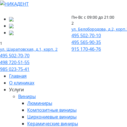
Пн-Вс с 09:00 до 21:00
2
ул. Белобородова, д.2, корп.
495
502-70-10
495
565-90-35
1
915
170-46-76
ул. Шараповская, д.1, корп. 2
495
502-70-70
498
720-51-55
985
023-75-41
Главная
О клиниках
Услуги
Виниры
Люминиры
Композитные виниры
Циркониевые виниры
Керамические виниры