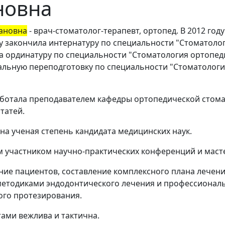
новна
ановна
- врач-стоматолог-терапевт, ортопед. В 2012 го
ду закончила интернатуру по специальности "Стоматоло
ла ординатуру по специальности "Стоматология ортопеди
льную переподготовку по специальности "Стоматологи
работала преподавателем кафедры ортопедической стома
татей.
ена ученая степень кандидата медицинских наук.
 участником научно-практических конференций и масте
ие пациентов, составление комплексного плана лечен
методиками эндодонтического лечения и профессиональ
ого протезирования.
ами вежлива и тактична.